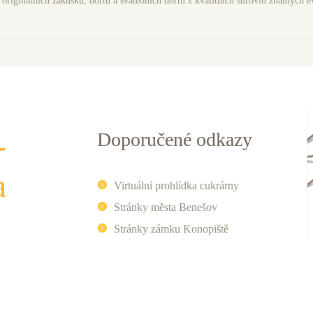
originálních zákusků, dortů a svatební­ch dortů z kvalitní­ch surovin známých 
­
Doporučené odkazy
a
Virtuální prohlí­dka cukrárny
Stránky města Benešov
Stránky zámku Konopiště