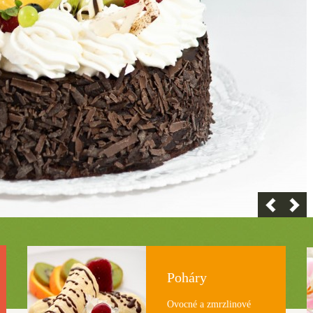
Poháry
Ovocné a zmrzlinové