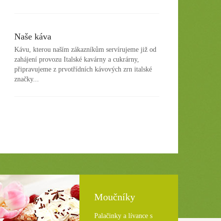
Naše káva
Kávu, kterou naším zákazníkům serví­rujeme již od
zahájení­ provozu Italské kavárny a cukrárny,
připravujeme z prvotří­dní­ch kávových zrn italské
značky...
Mouční­ky
Palačinky a lívance s