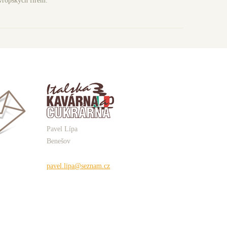
evropských firem.
Pavel Lípa
Benešov
pavel.lipa@seznam.cz