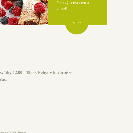
čerstvým ovocem a
zmrzlinou.
více
 svátky 12.00 - 18.00. Pobyt v kavárně se
Vás.