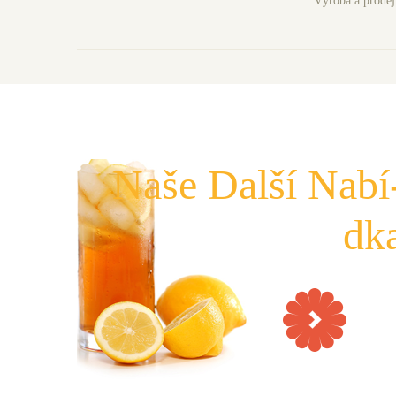
Výroba a prodej 
Naše Další­ Nabí
Dk