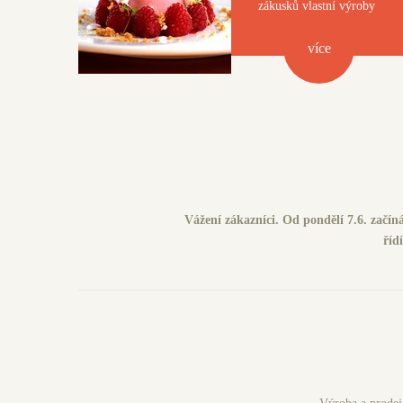
zákusků vlastní výroby
ví­ce
Vážení zákazníci. Od pondělí 7.6. začíná
říd