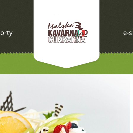
orty
e-