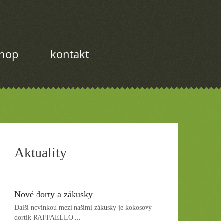
shop
kontakt
Aktuality
Nové dorty a zákusky
Další novinkou mezi našimi zákusky je kokosový
dortík RAFFAELLO....